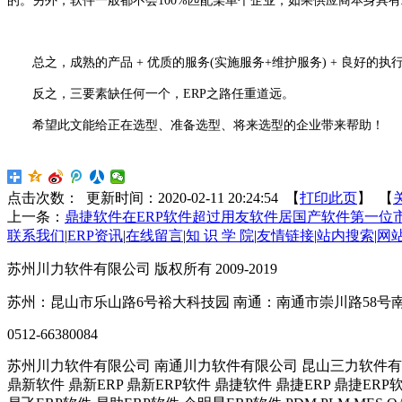
的。另外，软件一般都不会100%匹配某单个企业，如果供应商本身具
总之，成熟的产品 + 优质的服务(实施服务+维护服务) + 良好的执行力
反之，三要素缺任何一个，ERP之路任重道远。
希望此文能给正在选型、准备选型、将来选型的企业带来帮助！
点击次数：
更新时间：2020-02-11 20:24:54 【
打印此页
】 【
上一条：
鼎捷软件在ERP软件超过用友软件居国产软件第一位
联系我们
|
ERP资讯
|
在线留言
|
知 识 学 院
|
友情链接
|
站内搜索
|
网
苏州川力软件有限公司 版权所有 2009-2019
苏州：昆山市乐山路6号裕大科技园 南通：南通市崇川路58号
0512-66380084
苏州川力软件有限公司 南通川力软件有限公司 昆山三力软件有
鼎新软件 鼎新ERP 鼎新ERP软件 鼎捷软件 鼎捷ERP 鼎捷ERP软