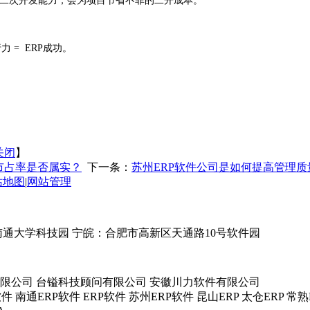
有二次开发能力，会为项目节省不菲的二开成本。
 = ERP成功。
关闭
】
市占率是否属实？
下一条：
苏州ERP软件公司是如何提高管理质
站地图
|
网站管理
南通大学科技园 宁皖：合肥市高新区天通路10号软件园
限公司 台镒科技顾问有限公司 安徽川力软件有限公司
件 南通ERP软件 ERP软件 苏州ERP软件 昆山ERP 太仓ERP 常熟