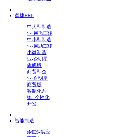
鼎捷ERP
中大型制造
业-易飞ERP
中小型制造
业-易助ERP
小微制造
业-企明星
旗舰版
商贸型企
业-企明星
商贸版
客制化系
统--个性化
开发
智能制造
sMES-供应